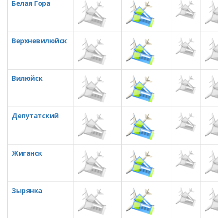
Белая Гора
Верхневилюйск
Вилюйск
Депутатский
Жиганск
Зырянка