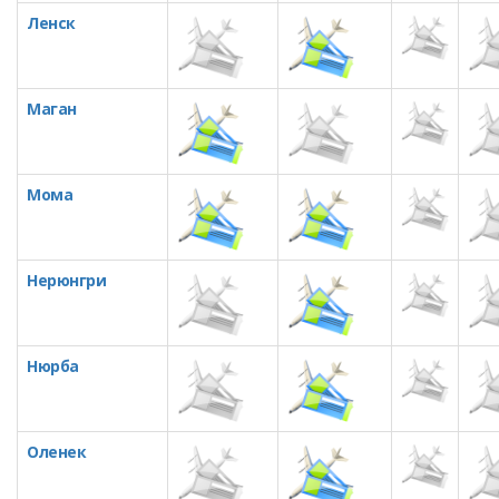
Ленск
Маган
Мома
Нерюнгри
Нюрба
Оленек