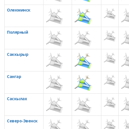
Олекминск
Полярный
Саккырыр
Сангар
Саскылах
Северо-Эвенск