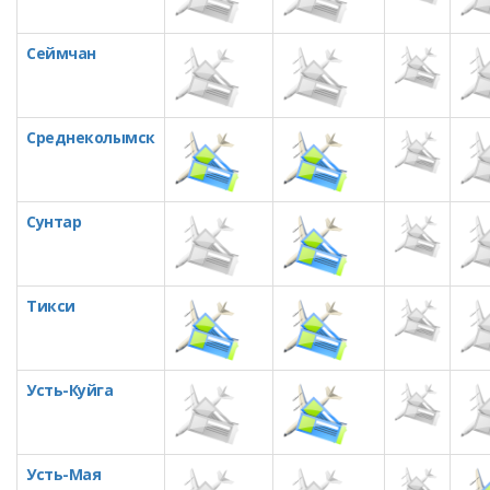
Сеймчан
Среднеколымск
Сунтар
Тикси
Усть-Куйга
Усть-Мая