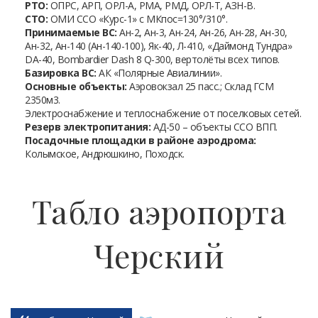
РТО:
ОПРС, АРП, ОРЛ-А, РМА, РМД, ОРЛ-Т, АЗН-В.
СТО:
ОМИ ССО «Курс-1» с МКпос=130°/310°.
Принимаемые ВС:
Ан-2, Ан-3, Ан-24, Ан-26, Ан-28, Ан-30,
Ан-32, Ан-140 (Ан-140-100), Як-40, Л-410, «Даймонд Тундра»
DА-40, Bombardier Dash 8 Q-300, вертолёты всех типов.
Базировка ВС:
АК «Полярные Авиалинии».
Основные объекты:
Аэровокзал 25 пасс.; Склад ГСМ
2350м3.
Электроснабжение и теплоснабжение от поселковых сетей.
Резерв электропитания:
АД-50 – объекты ССО ВПП.
Посадочные площадки в районе аэродрома:
Колымское, Андрюшкино, Походск.
Табло аэропорта
Черский