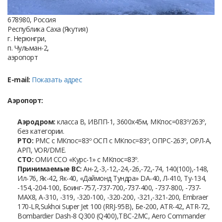
678980, Россия
Республика Саха (Якутия)
г. Нерюнгри,
п. Чульман-2,
аэропорт
E-mail:
Показать адрес
Аэропорт:
Аэродром:
класса В, ИВПП-1, 3600х45м, МКпос=083º/263º,
без категории.
РТО:
РМС с МКпос=83º ОСП с МКпос=83º, ОПРС-263º, ОРЛ-А,
АРП, VOR/DME.
СТО:
ОМИ ССО «Курс-1» с МКпос=83º.
Принимаемые ВС:
Ан-2,-3,-12,-24,-26,-72,-74, 140(100),-148,
Ил-76, Як-42, Як-40, «Даймонд Тундра» DА-40, Л-410, Ту-134,
-154,-204-100, Боинг-757,-737-700,-737-400, -737-800, -737-
MAX8, А-310, -319, -320-100, -320-200, -321,-321-200, Embraer
170-LR,Sukhoi Super Jet 100 (RRJ-95B), Бе-200, ATR-42, ATR-72,
Bombardier Dash-8 Q300 (Q400),ТВС-2МС, Aero Commander