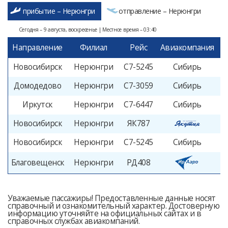
прибытие – Нерюнгри
отправление – Нерюнгри
Сегодня – 9 августа, воскресенье | Местное время – 03:40
Направление
Филиал
Рейс
Авиакомпания
Новосибирск
Нерюнгри
С7-5245
Сибирь
0
Домодедово
Нерюнгри
С7-3059
Сибирь
1
Иркутск
Нерюнгри
С7-6447
Сибирь
1
Новосибирск
Нерюнгри
ЯК787
1
Новосибирск
Нерюнгри
С7-5245
Сибирь
Благовещенск
Нерюнгри
РД408
Уважаемые пассажиры! Предоставленные данные носят
справочный и ознакомительный характер. Достоверную
информацию уточняйте на официальных сайтах и в
справочных службах авиакомпаний.