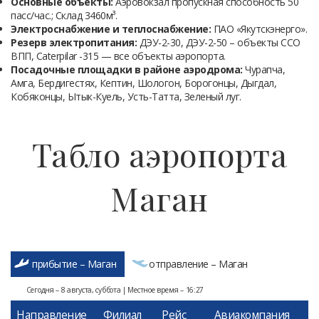
Основные объекты:
Аэровокзал пропускная способность 50
пасс/час.; Склад 3460м³.
Электроснабжение и теплоснабжение:
ПАО «Якутскэнерго».
Резерв электропитания:
ДЭУ-2-30, ДЭУ-2-50 – объекты ССО
ВПП, Caterpilar -315 — все объекты аэропорта.
Посадочные площадки в районе аэродрома:
Чурапча,
Амга, Бердигестях, Кептин, Шологон, Борогонцы, Дыгдал,
Кобяконцы, Ытык-Куель, Усть-Татта, Зеленый луг.
Табло аэропорта
Маган
прибытие – Маган
отправление – Маган
Сегодня – 8 августа, суббота | Местное время – 16:27
Направление
Филиал
Рейс
Авиакомпания