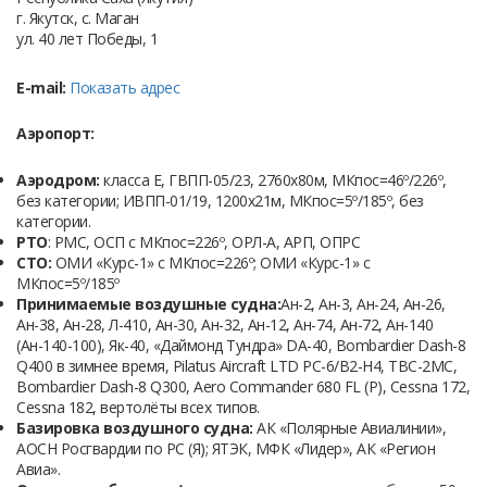
г. Якутск, с. Маган
ул. 40 лет Победы, 1
E-mail:
Показать адрес
Аэропорт:
Аэродром:
класса Е, ГВПП-05/23, 2760х80м, МКпос=46º/226º,
без категории; ИВПП-01/19, 1200х21м, МКпос=5º/185º, без
категории.
РТО
: РМС, ОСП с МКпос=226º, ОРЛ-А, АРП, ОПРС
СТО:
ОМИ «Курс-1» с МКпос=226º; ОМИ «Курс-1» с
МКпос=5º/185º
Принимаемые воздушные судна:
Ан-2, Ан-3, Ан-24, Ан-26,
Ан-38, Ан-28, Л-410, Ан-30, Ан-32, Ан-12, Ан-74, Ан-72, Ан-140
(Ан-140-100), Як-40, «Даймонд Тундра» DА-40, Bombardier Dash-8
Q400 в зимнее время, Pilatus Aircraft LTD PC-6/B2-H4, ТВС-2МС,
Bombardier Dash-8 Q300, Aero Commander 680 FL (P), Cessna 172,
Cessna 182, вертолёты всех типов.
Базировка воздушного судна:
АК «Полярные Авиалинии»,
АОСН Росгвардии по РС (Я); ЯТЭК, МФК «Лидер», АК «Регион
Авиа».