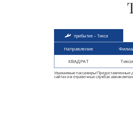
прибытие – Тикси
Направление
Филиа
КВАДРАТ
Тикси
Уважаемые пассажиры! Предоставленные д
сайтах и в справочных службах авиакомпан