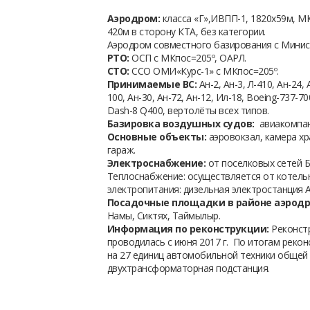
Аэродром:
класса «Г»,ИВПП-1, 1820х59м, М
420м в сторону КТА, без категории.
Аэродром совместного базирования с Мини
РТО:
ОСП с МКпос=205º, ОАРЛ.
СТО:
ССО ОМИ«Курс-1» с МКпос=205º.
Принимаемые ВС:
Ан-2, Ан-3, Л-410, Ан-24, 
100, Ан-30, Ан-72, Ан-12, Ил-18, Воеing-737-7
Dash-8 Q400, вертолёты всех типов.
Базировка воздушных судов:
авиакомпан
Основные объекты:
аэровокзал, камера хр
гараж.
Электроснабжение:
от поселковых сетей Б
Теплоснабжение: осуществляется от котельн
электропитания: дизельная электростанция 
Посадочные площадки в районе аэродр
Намы, Сиктях, Таймылыр.
Информация по реконструкции:
Реконстр
проводилась с июня 2017 г. По итогам реко
на 27 единиц автомобильной техники общей 
двухтрансформаторная подстанция.