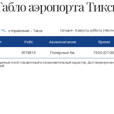
Табло аэропорта Тикс
Сегодня – 8 августа, суббота | Мест
отправление – Тикси
л
Рейс
Авиакомпания
Время
ЯП9819
Полярные Ав.
19:00 (07.08
анные носят справочный и ознакомительный характер. Достоверную и
ий.