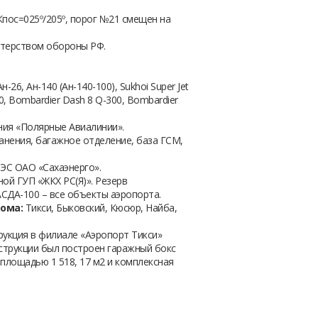
Кпос=025º/205º, порог №21 смещен на
стерством обороны РФ.
Ан-26, Ан-140 (Ан-140-100), Sukhoi Super Jet
00, Bombardier Dash 8 Q-300, Bombardier
ия «Полярные Авиалинии».
анения, багажное отделение, база ГСМ,
ЭС ОАО «Сахаэнерго».
ой ГУП «ЖКХ РС(Я)». Резерв
АСДА-100 – все объекты аэропорта.
ома:
Тикси, Быковский, Кюсюр, Найба,
укция в филиале «Аэропорт Тикси»
нструкции был построен гаражный бокс
площадью 1 518, 17 м2 и комплексная