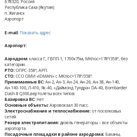
678320, Россия
Республика Саха (Якутия)
п. Жиганск
Аэропорт
E-mail:
Показать адрес
Аэропорт:
Аэродром:
класса Г, ГВПП-1, 1700х75м, МКпос=178º/358º, без
категории.
РТО:
ОПРС-358º, АРП.
СТО:
ССО ОМИ «IDMAN» с МКпос=178º/358º.
Принимаемые ВС:
Ан-2, Ан-3, Ан-24, Ан-26, Ан-38, Ан-140,
Ан-140-100, Л-410, Як-40, «Даймонд Тундра» DА-40, Bombardier
Dash-8 Q300,вертолёты всех типов.
Базировка ВС:
Нет
Основные объекты:
Аэровокзал 30 пасс.
Электроснабжение и теплоснабжение:
от поселковых
сетей.
Резерв электропитания:
дизель генераторы – все объекты
аэропорта.
Посадочные площадки в районе аэродрома:
Баханы,