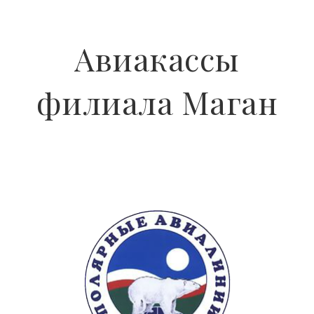
Авиакассы
филиала Маган