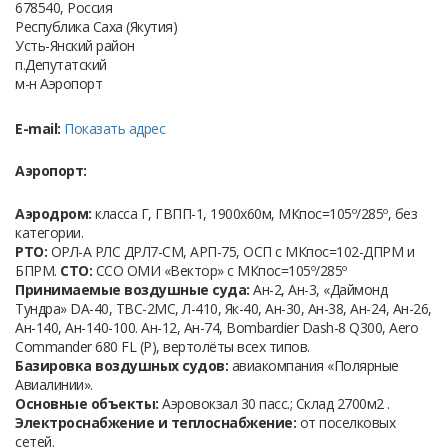
678540, Россия
Республика Саха (Якутия)
Усть-Янский район
п.Депутатский
м-н Аэропорт
E-mail:
Показать адрес
Аэропорт:
Аэродром:
класса Г, ГВПП-1, 1900х60м, МКпос=105º/285º, без
категории.
РТО:
ОРЛ-А РЛС ДРЛ7-СМ, АРП-75, ОСП с МКпос=102-ДПРМ и
БПРМ.
СТО:
ССО ОМИ «Вектор» с МКпос=105º/285º
Принимаемые воздушные суда:
Ан-2, Ан-3, «Даймонд
Тундра» DА-40, ТВС-2МС, Л-410, Як-40, Ан-30, Ан-38, Ан-24, Ан-26,
Ан-140, Ан-140-100. Ан-12, Ан-74, Bombardier Dash-8 Q300, Aero
Commander 680 FL (P), вертолёты всех типов.
Базировка воздушных судов:
авиакомпания «Полярные
Авиалинии».
Основные объекты:
Аэровокзал 30 пасс.; Склад 2700м2 .
Электроснабжение и теплоснабжение:
от поселковых
сетей.