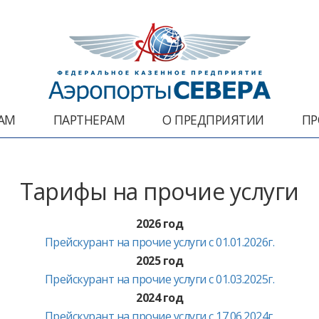
АМ
ПАРТНЕРАМ
О ПРЕДПРИЯТИИ
ПР
Тарифы на прочие услуги
2026 год
Прейскурант на прочие услуги с 01.01.2026г.
2025 год
Прейскурант на прочие услуги с 01.03.2025г.
2024 год
Прейскурант на прочие услуги с 17.06.2024г.