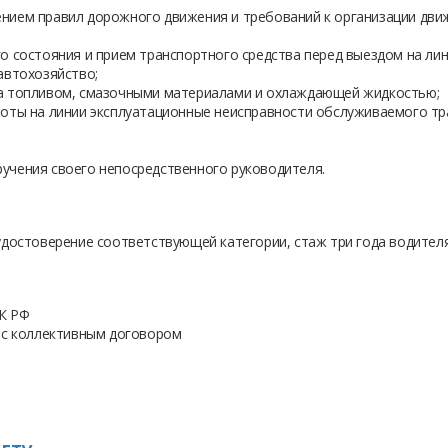
ием правил дорожного движения и требований к организации движ
 состояния и прием транспортного средства перед выездом на лини
автохозяйство;
а топливом, смазочными материалами и охлаждающей жидкостью;
оты на линии эксплуатационные неисправности обслуживаемого тр
чения своего непосредственного руководителя.
удостоверение соответствующей категории, стаж три года водителя
ТК РФ
 с коллективным договором