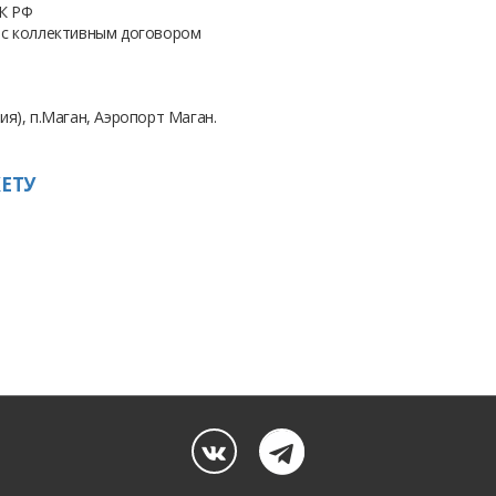
ТК РФ
 с коллективным договором
ия), п.Маган, Аэропорт Маган.
ЕТУ