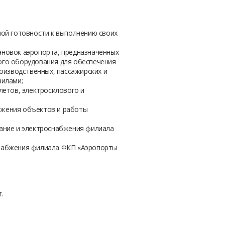
ной готовности к выполнению своих
ановок аэропорта, предназначенных
кого оборудования для обеспечения
оизводственных, пассажирских и
вилами;
летов, электросилового и
бжения объектов и работы
ание и электроснабжения филиала
снабжения филиала ФКП «Аэропорты
.