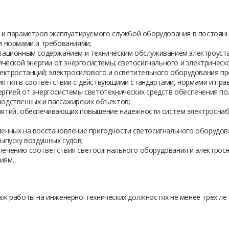
 и параметров эксплуатируемого службой оборудования в постоян
и нормами и требованиями;
тационным содержанием и техническим обслуживанием электроуст
ической энергии от энергосистемы; светосигнального и электричес
лектростанций; электросилового и осветительного оборудования пр
ятия в соответствии с действующими стандартами, нормами и пра
ргией от энергосистемы светотехнических средств обеспечения по
одственных и пассажирских объектов;
иятий, обеспечивающих повышение надежности систем электросна
енных на восстановление пригодности светосигнального оборудов
ыпуску воздушных судов;
печению соответствия светосигнального оборудования и электро
иям.
аж работы на инженерно-технических должностях не менее трех лет