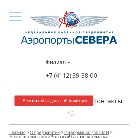
Филиал
+7 (4112) 39-38-00
Контакты
Версия сайта для слабовидящих
Search
Главная
>
О предприятии
>
Информация для СМИ
>
Новости компании
> Золото «Чысхаана»: команда