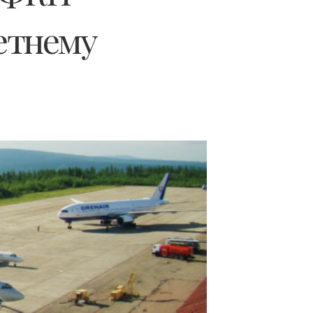
етнему