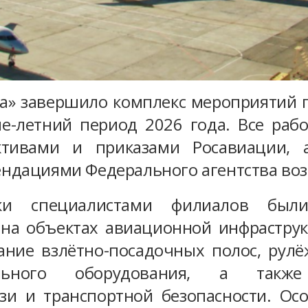
а» завершило комплекс мероприятий п
не-летний период 2026 года. Все раб
ективами и приказами Росавиации,
ндациями Федерального агентства воз
ки специалистами филиалов был
на объектах авиационной инфраструк
ание взлётно-посадочных полос, рулё
нального оборудования, а такж
язи и транспортной безопасности. Ос