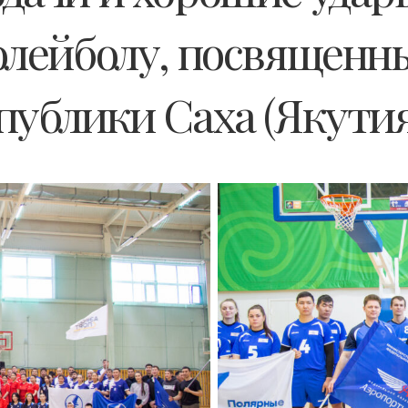
олейболу, посвященн
публики Саха (Якутия