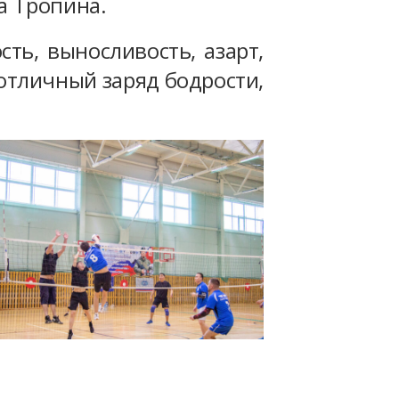
а Тропина.
ть, выносливость, азарт,
 отличный заряд бодрости,