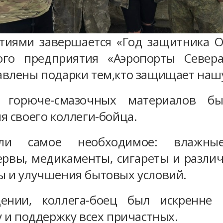
иями завершается «Год защитника От
ого предприятия «Аэропорты Север
авлены подарки тем,кто защищает наш
 горюче-смазочных материалов б
я своего коллеги-бойца.
и самое необходимое: влажные
рвы, медикаменты, сигареты и различн
ы и улучшения бытовых условий.
ении, коллега-боец был искренне 
у и поддержку всех причастных.