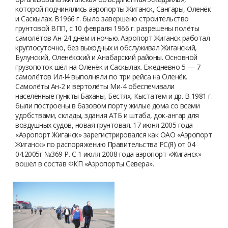
которой подчинялись аэропорты Жиганск, Сангары, Оленёк
и Саскылах. В1966 г. было завершено строительство
грунтовой ВПП, с 10 февраля 1966 г. разрешены полёты
самолётов Ан-24 днём и ночью. Аэропорт Жиганск работал
круглосуточно, без выходных и обслуживал Жиганский,
Булунский, Оленёкский и Анабарский районы. Основной
грузопоток шёл на Оленёк и Саскылах. Ежедневно 5 — 7
самолётов Ил-l4 выполняли по три рейса на Оленёк.
Самолёты Ан-2 и вертолёты Ми-4 обеспечивали
населённые пункты Баханы, Бестях, Кыстатем и др. В 1981 г.
были построены в базовом порту жилые дома со всеми
удобствами, склады, здания АТБ и штаба, док-ангар для
воздушных судов, новая грунтовая. 17 июня 2005 года
«Аэропорт Жиганск» зарегистрировался как ОАО «Аэропорт
Жиганск» по распоряжению Правительства РС(Я) от 04
04.2005г №369 Р. С 1 июля 2008 года аэропорт «Жиганск»
вошел в состав ФКП «Аэропорты Севера».