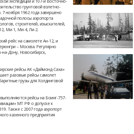
ской экспедиции и 107-й Восточно-
оительство грунтовой взлетно-
. 7 ноября 1962 года завершено
садочной полосы аэропорта
ологов, строителей, изыскателей,
2, Ми-1, Ми-4, Ли-2.
кий рейс на самолете Ан-12, и
ерюнгри – Москва. Регулярно
-на-Дону, Новосибирск,
жирские рейсы АК «Даймонд-Саха»
ршает разовые рейсы самолет
баритные грузы для Холдинговой
 выполняются рейсы на Боинг-757-
авиации» МТ РФ о допуске к
-319. Также с 2007 года аэропорт
ного казенного предприятия