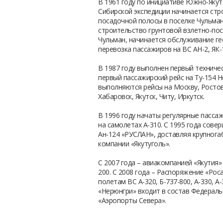
В 1961 году по инициативе Южно-Якут
Сибирской экспедиции начинается стр
посадочной полосы в поселке Чульман
строительство грунтовой взлетно-по
Чульман, начинается обслуживание ге
перевозка пассажиров на ВС АН-2, ЯК-1
В 1987 году выполнен первый техничес
первый пассажирский рейс на Ту-154 Н
выполняются рейсы на Москву, Ростов
Хабаровск, Якутск, Читу, Иркутск.
В 1996 году начаты регулярные пасса
на самолетах А-310. С 1995 года сове
Ан-124 «РУСЛАН», доставляя крупнога
компании «Якутуголь».
С 2007 года – авиакомпанией «Якутия»
200. С 2008 года – Распоряжение «Рос
полетам ВС А-320, Б-737-800, А-330, А
«Нерюнгри» входит в состав Федераль
«Аэропорты Севера».