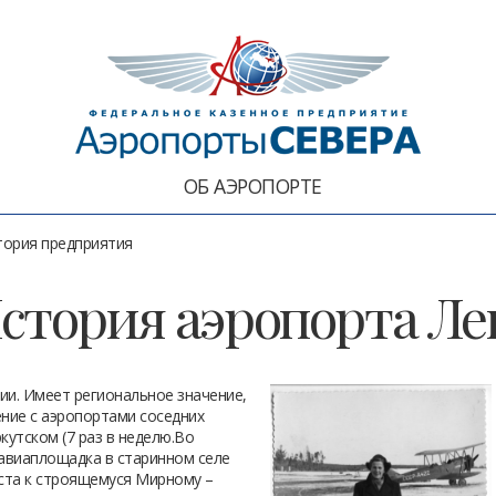
ОБ АЭРОПОРТЕ
тория предприятия
стория аэропорта Ле
ии. Имеет региональное значение,
ние с аэропортами соседних
ркутском (7 раз в неделю.Во
авиаплощадка в старинном селе
ста к строящемуся Мирному –