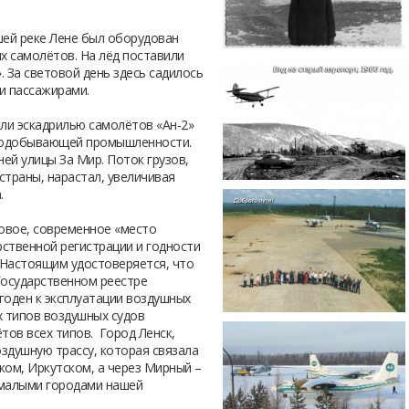
шей реке Лене был оборудован
х самолётов. На лёд поставили
. За световой день здесь садилось
 и пассажирами.
али эскадрилью самолётов «Ан-2»
зодобывающей промышленности.
ей улицы За Мир. Поток грузов,
страны, нарастал, увеличивая
.
новое, современное «место
рственной регистрации и годности
 «Настоящим удостоверяется, что
Государственном реестре
годен к эксплуатации воздушных
их типов воздушных судов
тов всех типов. Город Ленск,
здушную трассу, которая связала
ком, Иркутском, а через Мирный –
 малыми городами нашей