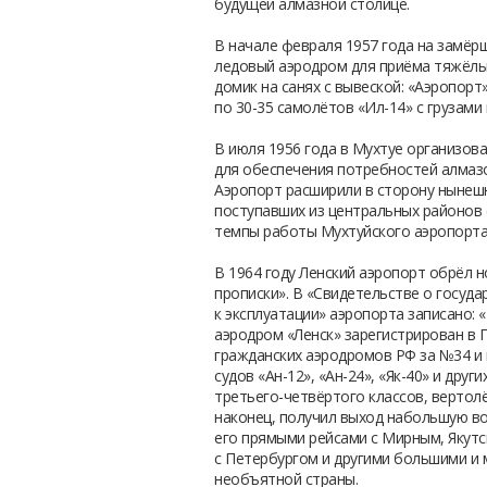
будущей алмазной столице.
В начале февраля 1957 года на замёр
ледовый аэродром для приёма тяжёлы
домик на санях с вывеской: «Аэропорт»
по 30-35 самолётов «Ил-14» с грузами
В июля 1956 года в Мухтуе организов
для обеспечения потребностей алма
Аэропорт расширили в сторону нынешн
поступавших из центральных районов 
темпы работы Мухтуйского аэропорта
В 1964 году Ленский аэропорт обрёл 
прописки». В «Свидетельстве о госуда
к эксплуатации» аэропорта записано:
аэродром «Ленск» зарегистрирован в 
гражданских аэродромов РФ за №34 и 
судов «Ан-12», «Ан-24», «Як-40» и друг
третьего-четвёртого классов, вертолё
наконец, получил выход набольшую во
его прямыми рейсами с Мирным, Якутс
с Петербургом и другими большими и
необъятной страны.