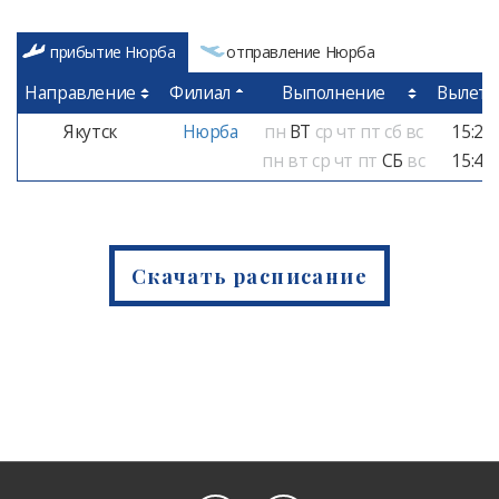
прибытие Нюрба
отправление Нюрба
Направление
Филиал
Выполнение
Вылет
Якутск
Нюрба
пн
ВТ
ср
чт
пт
сб
вс
15:20
пн
вт
ср
чт
пт
СБ
вс
15:40
Скачать расписание