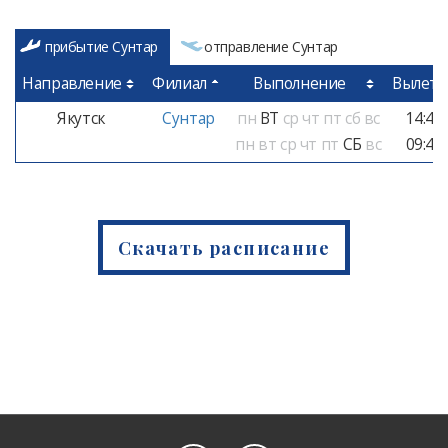
прибытие Сунтар
отправление Сунтар
Направление
Филиал
Выполнение
Вылет
Якутск
Сунтар
пн
ВТ
ср
чт
пт
сб
вс
14:40
пн
вт
ср
чт
пт
СБ
вс
09:40
Скачать расписание