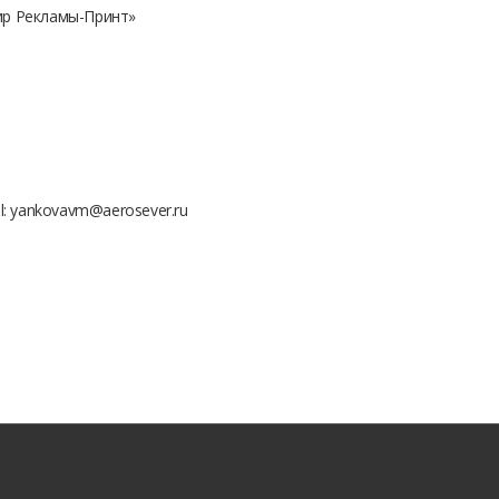
ир Рекламы-Принт»
l: yankovavm@aerosever.ru