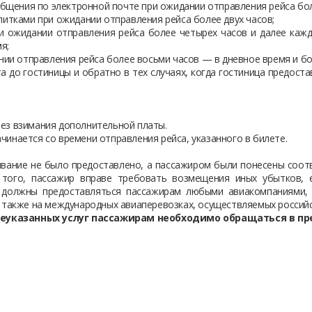
бщения по электронной почте при ожидании отправления рейса бол
итками при ожидании отправления рейса более двух часов;
и ожидании отправления рейса более четырех часов и далее каж
я;
нии отправления рейса более восьми часов — в дневное время и бо
а до гостиницы и обратно в тех случаях, когда гостиница предост
ез взимания дополнительной платы.
инается со времени отправления рейса, указанного в билете.
живание не было предоставлено, а пассажиром были понесены соот
 того, пассажир вправе требовать возмещения иных убытков, 
и должны предоставляться пассажирам любыми авиакомпаниями,
а также на международных авиаперевозках, осуществляемых россий
еуказанных услуг пассажирам необходимо обращаться в п