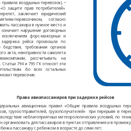
 правила воздушных перевозок). •
«О защите прав потребителей».
перелет, заключает юридический
ятием-перевозчиком, согласно
авить пассажира в нужное место и
а означает нарушение договорных
а исключением форс-мажорных и
и задержка рейса произошла по
о бедствия, требования органов
ого акта, неисправности самолета
иакомпании, рассчитывать на
 Статьи 794 и 795 ГК относят эти
тельствам. Во всех остальных
иноват перевозчик.
Права авиапассажиров при задержке рейсов
еральных авиационных правил «Общие правила воздушных пере
ов, грузоотправителей, грузополучателей» при перерыве в перев
 вследствие неблагоприятных метеорологических условий, по техн
н организовать для пассажиров в пунктах отправления и в промежу
бенка пассажиру с ребенком в возрасте до семи лет;