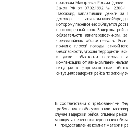
приказом Минтранса России (далее —
Закон РФ от 07.02.1992 № 2300-1 
Пассажир, заплативший деньги за 
договор с авиакомпанией/предпри
которому перевозчик обязуется дост
в оговоренный срок. Задержка рейс
обязательств авиаперевозчиком, з
чрезвычайных обстоятельств. Есл
причине плохой погоды, стихийног
безопасности, угрозы террористическ
и даже забастовки персонала ав
компенсацию от авиакомпании нельзя.
ситуации к форс-мажорным обстоя
ситуациях задержки рейса по закону в
В соответствии с требованиями Фед
требования к обслуживанию пассажир
случае задержки рейса, отмены рейса
маршрута перевозки перевозчик обяза
предоставление комнат матери и ре