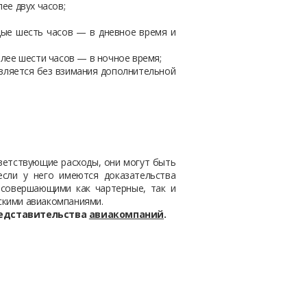
ее двух часов;
дые шесть часов — в дневное время и
лее шести часов — в ночное время;
авляется без взимания дополнительной
ветствующие расходы, они могут быть
если у него имеются доказательства
 совершающими как чартерные, так и
скими авиакомпаниями.
редставительства
авиакомпаний
.