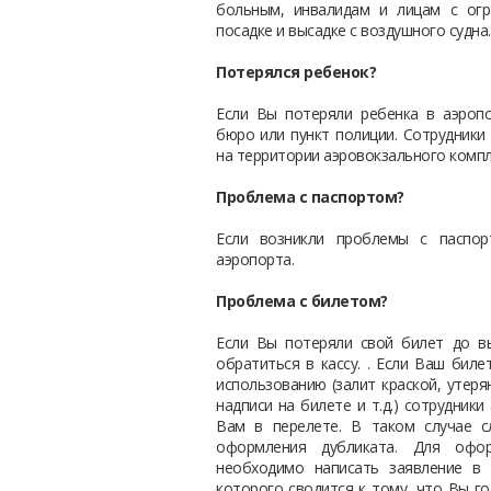
больным, инвалидам и лицам с ог
посадке и высадке с воздушного судна.
Потерялся ребенок?
Если Вы потеряли ребенка в аэропо
бюро или пункт полиции. Сотрудники
на территории аэровокзального компл
Проблема с паспортом?
Если возникли проблемы с паспор
аэропорта.
Проблема с билетом?
Если Вы потеряли свой билет до в
обратиться в кассу. . Если Ваш бил
использованию (залит краской, утер
надписи на билете и т.д.) сотрудник
Вам в перелете. В таком случае с
оформления дубликата. Для офор
необходимо написать заявление в
которого сводится к тому, что Вы г