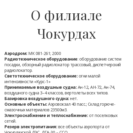
О филиале
Чокурдах
Аэродром:
МК 081-261; 2000
Радиотехническое оборудование
: оборудование систем
посадки, обзорный радиолокатор трассовый, диспетчерский
радиолокатор.
Светотехническое оборудование:
огни малой
интенсивности «Курс-1»
Принимаемые воздушные судна:
Ан-12, АН-72, Ан-74,
воздушного судна 3–4 классов, вертолеты всех типов.
Базировка воздушного судна:
нет.
Основные объекты:
Аэровокзал 40 пасс.; Склад горюче-
смазочных материалов 23500м3.
Электроснабжение и теплоснабжение:
от поселковых
сетей.
Резерв электропитания:
все объекты аэропорта от
Чокурдахской ДЭС, ДГА-30 – ССО.